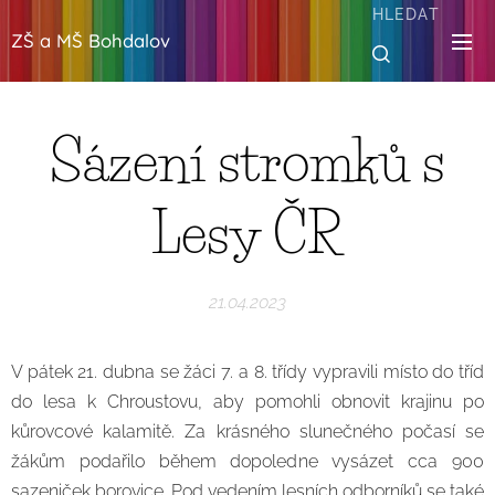
HLEDAT
ZŠ a MŠ Bohdalov
Sázení stromků s
Lesy ČR
21.04.2023
V pátek 21. dubna se žáci 7. a 8. třídy vypravili místo do tříd
do lesa k Chroustovu, aby pomohli obnovit krajinu po
kůrovcové kalamitě. Za krásného slunečného počasí se
žákům podařilo během dopoledne vysázet cca 900
sazeniček borovice. Pod vedením lesních odborníků se také