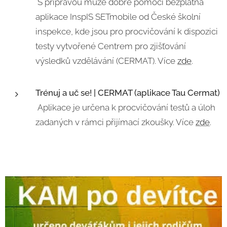
S přípravou může dobře pomoci bezplatná
aplikace InspIS SETmobile od České školní
inspekce, kde jsou pro procvičování k dispozici
testy vytvořené Centrem pro zjišťování
výsledků vzdělávání (CERMAT). Více
zde
.
Trénuj a uč se! | CERMAT (aplikace Tau Cermat)
Aplikace je určena k procvičování testů a úloh
zadaných v rámci přijímací zkoušky. Více
zde
.