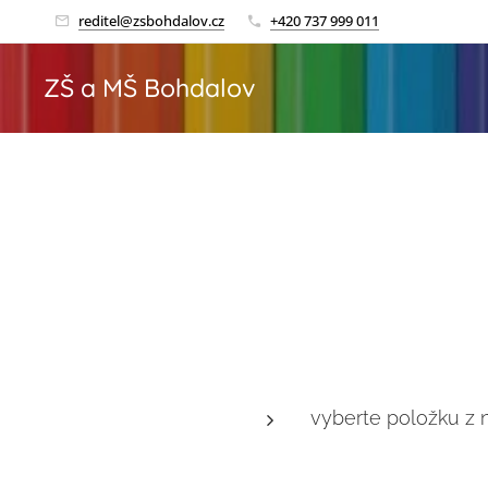
reditel@zsbohdalov.cz
+420 737 999 011
ZŠ a MŠ Bohdalov
vyberte položku z 