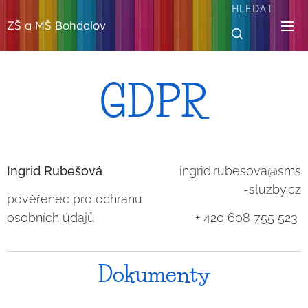
HLEDAT
ZŠ a MŠ Bohdalov
GDPR
Ingrid Rubešová
ingrid.rubesova@sms
-sluzby.cz
pověřenec pro ochranu
osobních údajů
+ 420 608 755 523
Dokumenty