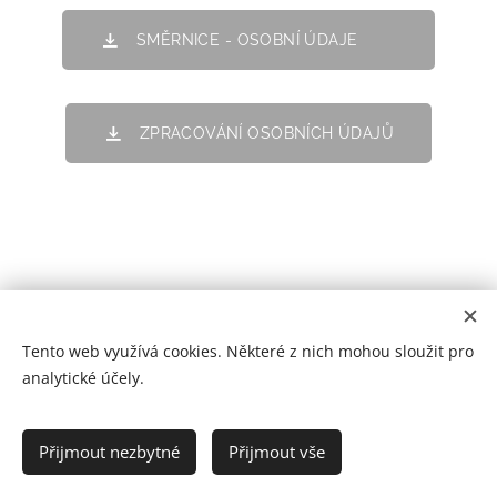
SMĚRNICE - OSOBNÍ ÚDAJE
ZPRACOVÁNÍ OSOBNÍCH ÚDAJŮ
Tento web využívá cookies. Některé z nich mohou sloužit pro
analytické účely.
Prohlášení o přístupnosti
Přijmout nezbytné
Přijmout vše
2021
Cookies