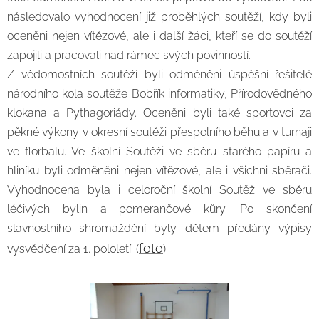
následovalo vyhodnocení již proběhlých soutěží, kdy byli
oceněni nejen vítězové, ale i další žáci, kteří se do soutěží
zapojili a pracovali nad rámec svých povinností.
Z vědomostních soutěží byli odměněni úspěšní řešitelé
národního kola soutěže Bobřík informatiky, Přírodovědného
klokana a Pythagoriády. Oceněni byli také sportovci za
pěkné výkony v okresní soutěži přespolního běhu a v turnaji
ve florbalu. Ve školní Soutěži ve sběru starého papíru a
hliníku byli odměněni nejen vítězové, ale i všichni sběrači.
Vyhodnocena byla i celoroční školní Soutěž ve sběru
léčivých bylin a pomerančové kůry. Po skončení
slavnostního shromáždění byly dětem předány výpisy
foto
vysvědčení za 1. pololetí. (
)