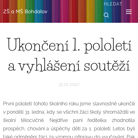
HLEDAT
ZŠ a MŠ Bohdalov
Ukončení 1. pololetí
a vyhlášení soutěží
31.01.2022
První pololetí tohoto školního roku jsme slavnostně ukončili
v pondělí 31. ledna, kdy se všichni žáci školy shromáždili ve
školní tělocvičně. Nejdříve paní ředitelka zhodnotila
prospěch, chování a úspěchy dětí za 1. pololetí. Letos byli
také odměněni žáci za vzornou přípravu do vyučování. Pak