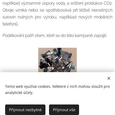
například významné úspory vody a snížení produkce CO2.
Oboje vzniká nebo se spotřebovává při těžbě nerostných
surovin nutných pro výrobu, například nových mobilních
telefonů.
Poděkování patří všem, kteří se do této kampaně zapojili.
Tento web využívá cookies. Některé z nich mohou sloužit pro
analytické účely.
Prohlášení o přístupnosti
Přijmout nezbytné
Přijmout vše
2021
Cookies