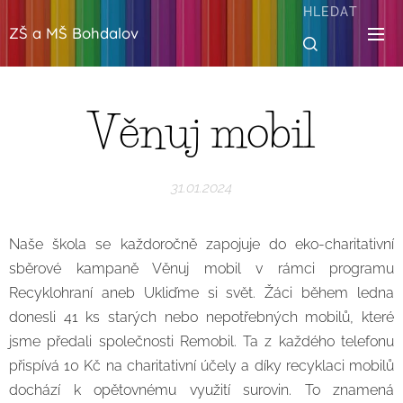
HLEDAT
ZŠ a MŠ Bohdalov
Věnuj mobil
31.01.2024
Naše škola se každoročně zapojuje do eko-charitativní
sběrové kampaně Věnuj mobil v rámci programu
Recyklohraní aneb Ukliďme si svět. Žáci během ledna
donesli 41 ks starých nebo nepotřebných mobilů, které
jsme předali společnosti Remobil. Ta z každého telefonu
přispívá 10 Kč na charitativní účely a díky recyklaci mobilů
dochází k opětovnému využití surovin. To znamená