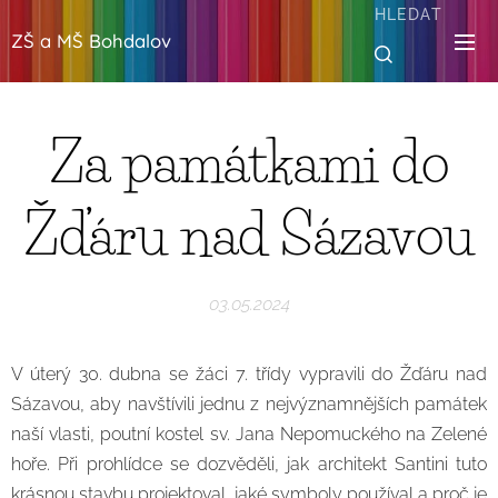
HLEDAT
ZŠ a MŠ Bohdalov
Za památkami do
Žďáru nad Sázavou
03.05.2024
V úterý 30. dubna se žáci 7. třídy vypravili do Žďáru nad
Sázavou, aby navštívili jednu z nejvýznamnějších památek
naší vlasti, poutní kostel sv. Jana Nepomuckého na Zelené
hoře. Při prohlídce se dozvěděli, jak architekt Santini tuto
krásnou stavbu projektoval, jaké symboly používal a proč je