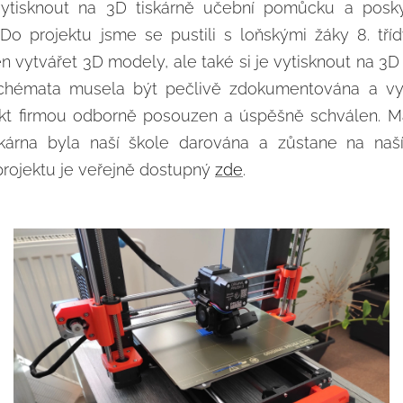
tisknout na 3D tiskárně učební pomůcku a posky
Do projektu jsme se pustili s loňskými žáky 8. tříd
en vytvářet 3D modely, ale také si je vytisknout na 3D 
chémata musela být pečlivě zdokumentována a vy
jekt firmou odborně posouzen a úspěšně schválen. M
kárna byla naší škole darována a zůstane na naš
projektu je veřejně dostupný
zde
.