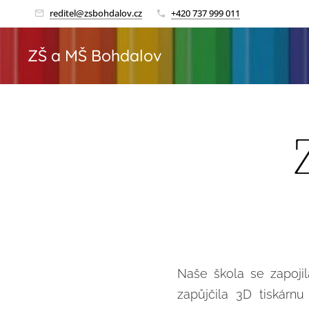
reditel@zsbohdalov.cz
+420 737 999 011
ZŠ a MŠ Bohdalov
Naše škola se zapoji
zapůjčila 3D tiskárn