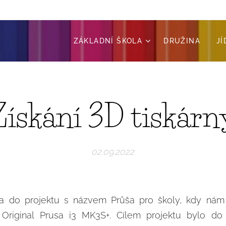
ZÁKLADNÍ ŠKOLA
DRUŽINA
J
Získání 3D tiskárn
02.09.2022
la do projektu s názvem Průša pro školy, kdy nám
u Original Prusa i3 MK3S+. Cílem projektu bylo do 