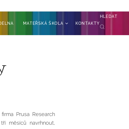
HLEDAT
ÍDELNA
MATEŘSKÁ ŠKOLA
KONTAKTY
y
 firma Prusa Research
tří měsíců navrhnout,