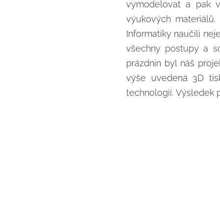
vymodelovat a pak vy
výukových materiálů. 
Informatiky naučili nej
všechny postupy a s
prázdnin byl náš pro
výše uvedená 3D tis
technologií. Výsledek 