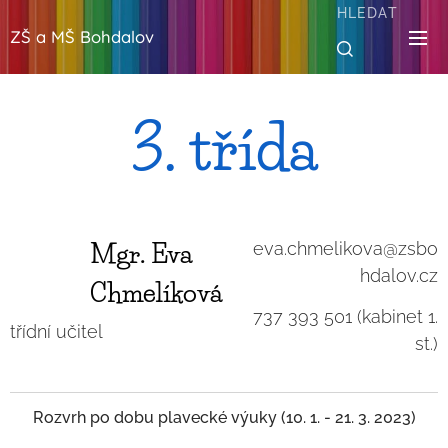
HLEDAT
ZŠ a MŠ Bohdalov
3. třída
Mgr. Eva
eva.chmelikova@zsbo
hdalov.cz
Chmelíková
737 393 501 (kabinet 1.
třídní učitel
st.)
Rozvrh po dobu plavecké výuky (10. 1. - 21. 3. 2023)