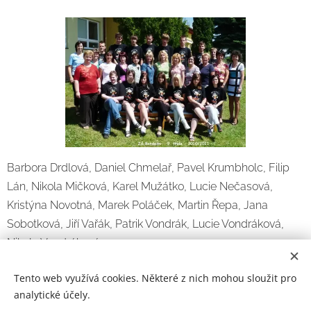
Barbora Drdlová, Daniel Chmelař, Pavel Krumbholc, Filip
Lán, Nikola Mičková, Karel Mužátko, Lucie Nečasová,
Kristýna Novotná, Marek Poláček, Martin Řepa, Jana
Sobotková, Jiří Vařák, Patrik Vondrák, Lucie Vondráková,
Nikola Vondráková
Tento web využívá cookies. Některé z nich mohou sloužit pro
analytické účely.