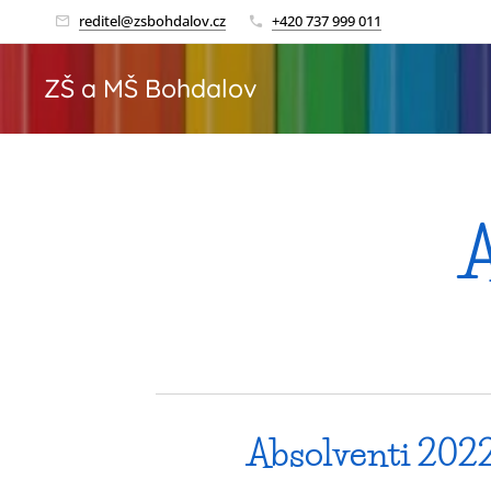
reditel@zsbohdalov.cz
+420 737 999 011
ZŠ a MŠ Bohdalov
A
Absolventi 202