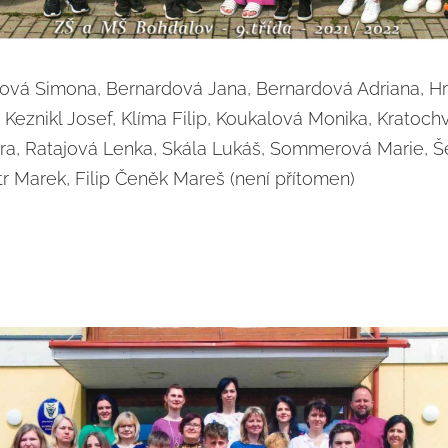
ková Simona, Bernardová Jana, Bernardová Adriana, H
Keznikl Josef, Klíma Filip, Koukalová Monika, Kratoch
a, Ratajová Lenka, Skála Lukáš, Sommerová Marie, Še
tr Marek, Filip Čeněk Mareš (není přítomen)