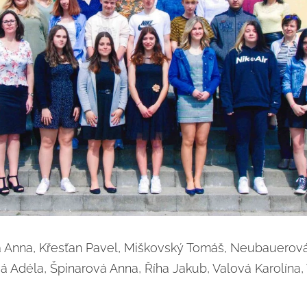
á Anna, Křesťan Pavel, Miškovský Tomáš, Neubauerov
Adéla, Špinarová Anna, Říha Jakub, Valová Karolína, 