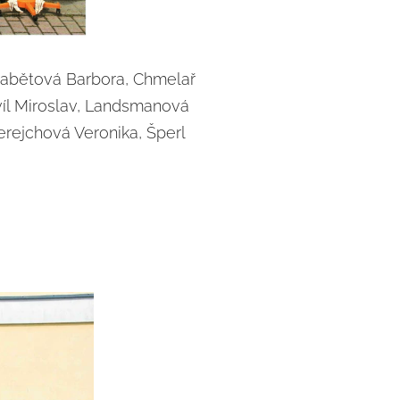
rabětová Barbora, Chmelař
víl Miroslav, Landsmanová
rejchová Veronika, Šperl