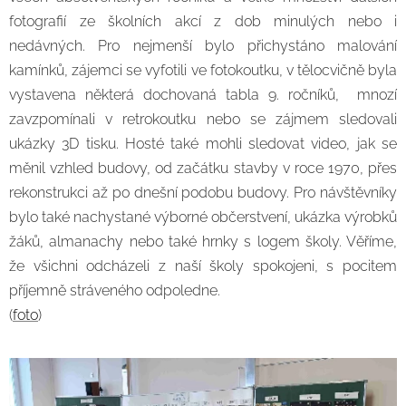
fotografií ze školních akcí z dob minulých nebo i
nedávných. Pro nejmenší bylo přichystáno malování
kamínků, zájemci se vyfotili ve fotokoutku, v tělocvičně byla
vystavena některá dochovaná tabla 9. ročníků, mnozí
zavzpomínali v retrokoutku nebo se zájmem sledovali
ukázky 3D tisku. Hosté také mohli sledovat video, jak se
měnil vzhled budovy, od začátku stavby v roce 1970, přes
rekonstrukci až po dnešní podobu budovy. Pro návštěvníky
bylo také nachystané výborné občerstvení, ukázka výrobků
žáků, almanachy nebo také hrnky s logem školy. Věříme,
že všichni odcházeli z naší školy spokojeni, s pocitem
příjemně stráveného odpoledne.
(
foto
)