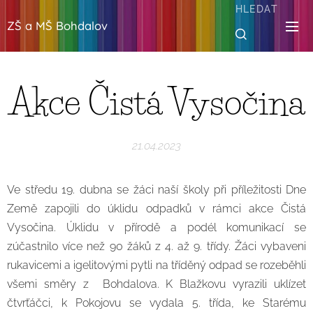
HLEDAT
ZŠ a MŠ Bohdalov
Akce Čistá Vysočina
21.04.2023
Ve středu 19. dubna se žáci naší školy při příležitosti Dne
Země zapojili do úklidu odpadků v rámci akce Čistá
Vysočina. Úklidu v přírodě a podél komunikací se
zúčastnilo více než 90 žáků z 4. až 9. třídy. Žáci vybaveni
rukavicemi a igelitovými pytli na tříděný odpad se rozeběhli
všemi směry z Bohdalova. K Blažkovu vyrazili uklízet
čtvrťáčci, k Pokojovu se vydala 5. třída, ke Starému