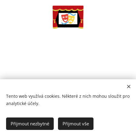
Tento web využívá cookies. Některé z nich mohou sloužit pro
analytické účely.
Prohlášení o přístupnosti
Přijmout nezbytné
Přijmout vše
2021
Cookies