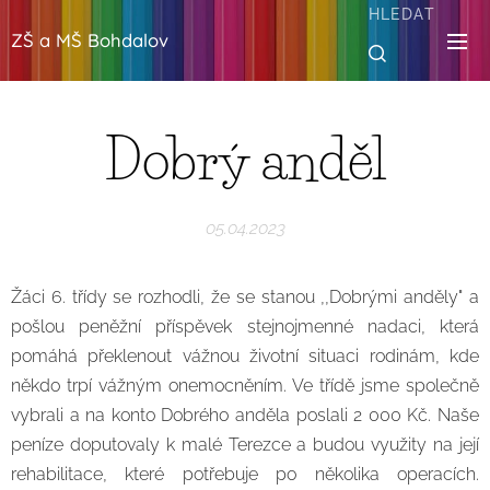
HLEDAT
ZŠ a MŠ Bohdalov
Dobrý anděl
05.04.2023
Žáci 6. třídy se rozhodli, že se stanou ,,Dobrými anděly" a
pošlou peněžní příspěvek stejnojmenné nadaci, která
pomáhá překlenout vážnou životní situaci rodinám, kde
někdo trpí vážným onemocněním. Ve třídě jsme společně
vybrali a na konto Dobrého anděla poslali 2 000 Kč. Naše
peníze doputovaly k malé Terezce a budou využity na její
rehabilitace, které potřebuje po několika operacích.