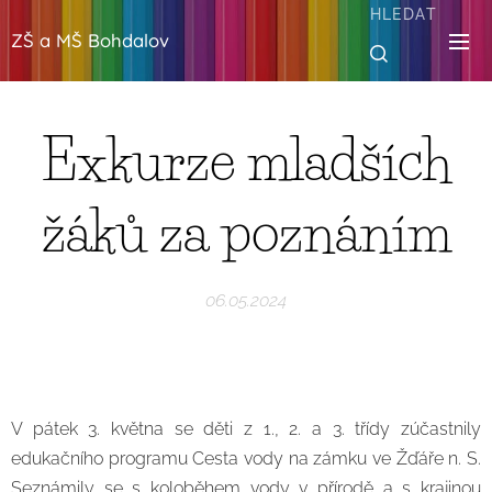
HLEDAT
ZŠ a MŠ Bohdalov
Exkurze mladších
žáků za poznáním
06.05.2024
V pátek 3. května se děti z 1., 2. a 3. třídy zúčastnily
edukačního programu Cesta vody na zámku ve Žďáře n. S.
Seznámily se s koloběhem vody v přírodě a s krajinou