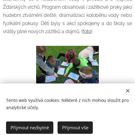
Žďárských vrchů. Program obsahoval i zážitkové prvky jako
hudební ztvárnění deště, dramatizaci koloběhu vody nebo
fyzikální pokusy. Děti byly s akcí spokojeny a do školy se
vrátily plné nových zážitků a dojmů. (
foto
)
Tento web využívá cookies. Některé z nich mohou sloužit pro
analytické účely.
Prohlášení o přístupnosti
Přijmout nezbytné
Přijmout vše
2021
Cookies