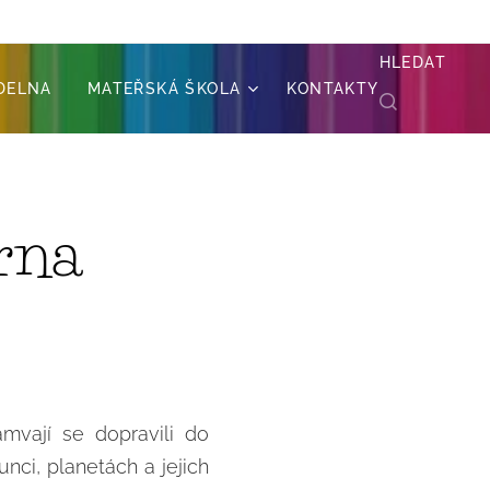
HLEDAT
ÍDELNA
MATEŘSKÁ ŠKOLA
KONTAKTY
rna
amvají se dopravili do
nci, planetách a jejich