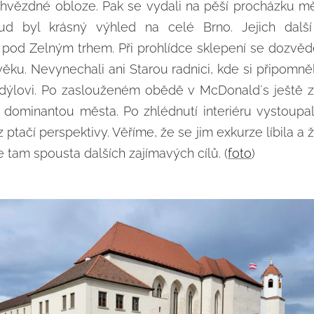
 hvězdné obloze. Pak se vydali na pěší procházku 
kud byl krásný výhled na celé Brno. Jejich dalš
pod Zelným trhem. Při prohlídce sklepení se dozvědě
ověku. Nevynechali ani Starou radnici, kde si připomn
odýlovi. Po zaslouženém obědě v McDonald´s ještě zav
je dominantou města. Po zhlédnutí interiéru vystoup
 z ptačí perspektivy. Věříme, že se jim exkurze líbila a 
e tam spousta dalších zajímavých cílů. (
foto
)