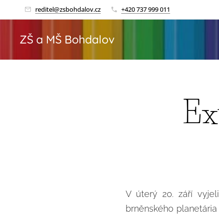
reditel@zsbohdalov.cz
+420 737 999 011
ZŠ a MŠ Bohdalov
Ex
V úterý 20. září vyje
brněnského planetária 