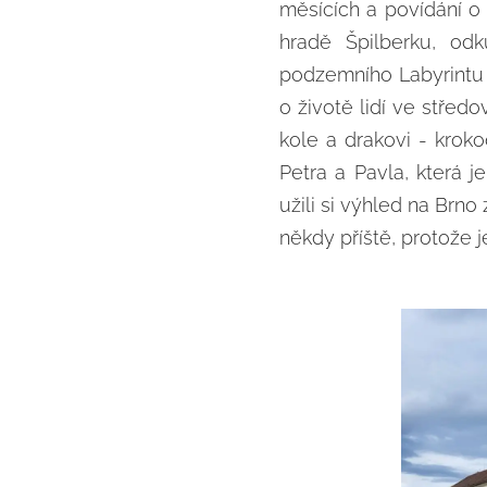
měsících a povídání o
hradě Špilberku, od
podzemního Labyrintu 
o životě lidí ve střed
kole a drakovi - krok
Petra a Pavla, která 
užili si výhled na Brno
někdy příště, protože j