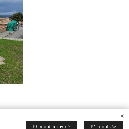
Přijmout nezbytné
Přijmout vše