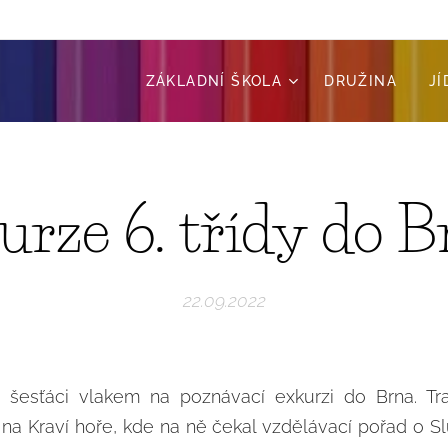
ZÁKLADNÍ ŠKOLA
DRUŽINA
J
urze 6. třídy do B
22.09.2022
li šesťáci vlakem na poznávací exkurzi do Brna. Tr
na Kraví hoře, kde na ně čekal vzdělávací pořad o Slu