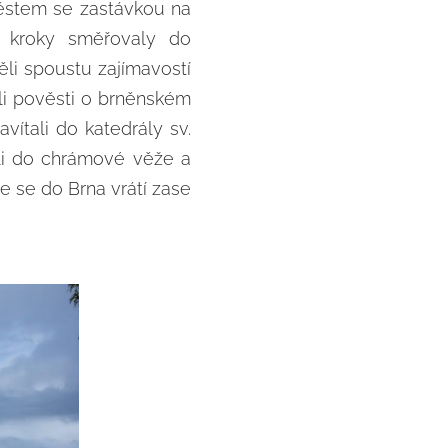
městem se zastávkou na
í kroky směřovaly do
li spoustu zajímavostí
ěli pověsti o brněnském
ítali do katedrály sv.
ali do chrámové věže a
že se do Brna vrátí zase