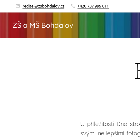
reditel@zsbohdalov.cz
+420 737 999 011
ZŠ a MŠ Bohdalov
U příležitosti Dne st
svými nejlepšími foto