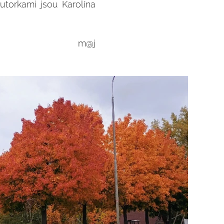
autorkami jsou Karolína
m@j