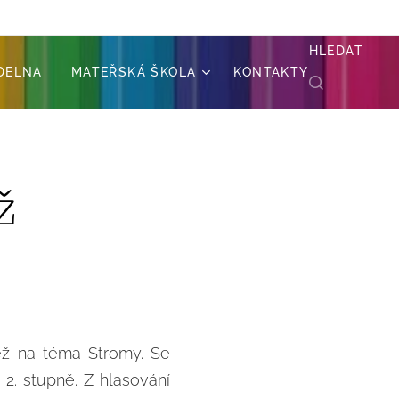
HLEDAT
ÍDELNA
MATEŘSKÁ ŠKOLA
KONTAKTY
ž
těž na téma Stromy. Se
2. stupně. Z hlasování