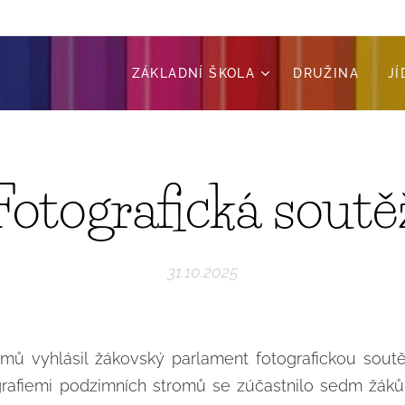
ZÁKLADNÍ ŠKOLA
DRUŽINA
J
Fotografická soutě
31.10.2025
romů vyhlásil žákovský parlament fotografickou sou
grafiemi podzimních stromů se zúčastnilo sedm žáků 