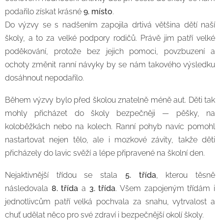
podařilo získat krásné
9. místo
.
Do výzvy se s nadšením zapojila drtivá většina dětí naší
školy, a to za velké podpory rodičů. Právě jim patří velké
poděkování, protože bez jejich pomoci, povzbuzení a
ochoty změnit ranní návyky by se nám takového výsledku
dosáhnout nepodařilo.
Během výzvy bylo před školou znatelně méně aut. Děti tak
mohly přicházet do školy bezpečněji — pěšky, na
koloběžkách nebo na kolech. Ranní pohyb navíc pomohl
nastartovat nejen tělo, ale i mozkové závity, takže děti
přicházely do lavic svěží a lépe připravené na školní den.
Nejaktivnější třídou se stala
5. třída
, kterou těsně
následovala
8. třída
a
3. třída
. Všem zapojeným třídám i
jednotlivcům patří velká pochvala za snahu, vytrvalost a
chuť udělat něco pro své zdraví i bezpečnější okolí školy.