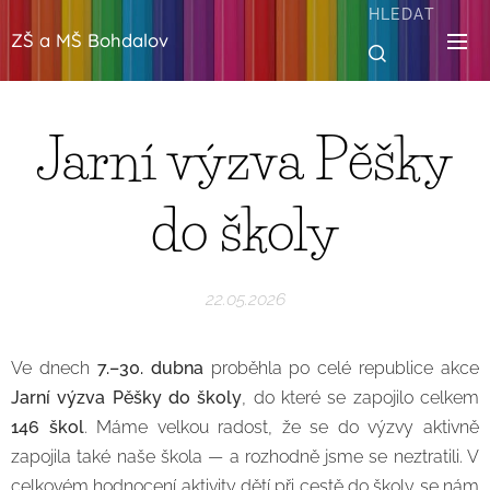
HLEDAT
ZŠ a MŠ Bohdalov
Jarní výzva Pěšky
do školy
22.05.2026
Ve dnech
7.–30. dubna
proběhla po celé republice akce
Jarní výzva Pěšky do školy
, do které se zapojilo celkem
146 škol
. Máme velkou radost, že se do výzvy aktivně
zapojila také naše škola — a rozhodně jsme se neztratili. V
celkovém hodnocení aktivity dětí při cestě do školy se nám