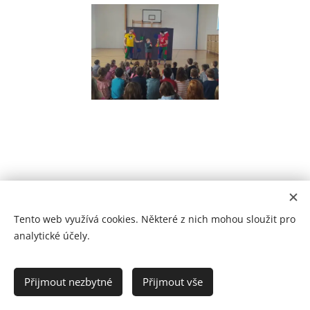
Tento web využívá cookies. Některé z nich mohou sloužit pro
analytické účely.
Prohlášení o přístupnosti
Přijmout nezbytné
Přijmout vše
2021
Cookies