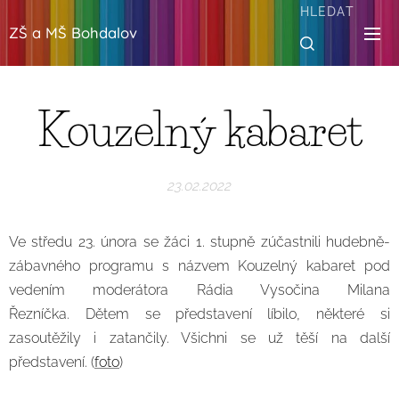
HLEDAT
ZŠ a MŠ Bohdalov
Kouzelný kabaret
23.02.2022
Ve středu 23. února se žáci 1. stupně zúčastnili hudebně-
zábavného programu s názvem Kouzelný kabaret pod
vedením moderátora Rádia Vysočina Milana
Řezníčka. Dětem se představení líbilo, některé si
zasoutěžily i zatančily. Všichni se už těší na další
představení. (
foto
)