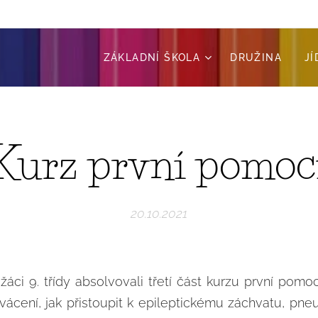
ZÁKLADNÍ ŠKOLA
DRUŽINA
J
Kurz první pomoc
20.10.2021
 žáci 9. třídy absolvovali třetí část kurzu první pomoc
 krvácení, jak přistoupit k epileptickému záchvatu, p