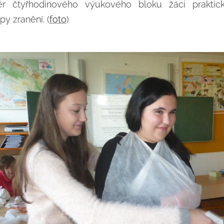
ěr čtyřhodinového výukového bloku žáci prakticky
y zranění. (
foto
)