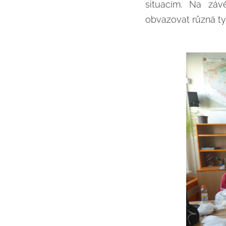
situacím. Na záv
obvazovat různá typ