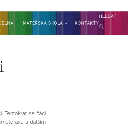
HLEDAT
ÍDELNA
MATEŘSKÁ ŠKOLA
KONTAKTY
i
i. Tentokrát se žáci
neumotoraxu a dalším