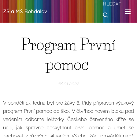
HLEDAT
ZŠ a MŠ Bohdalov
Program První
pomoc
18.01.2022
V pondělí 17. ledna byl pro žáky 8. třídy připraven výukový
program První pomoc do škol. V čtyřhodinovém bloku pod
vedením odborné lektorky Českého červeného kříže se
učili, jak správně poskytnout první pomoc a umět se
zachovat v různých situacích. Všichni žáci prováděli např.