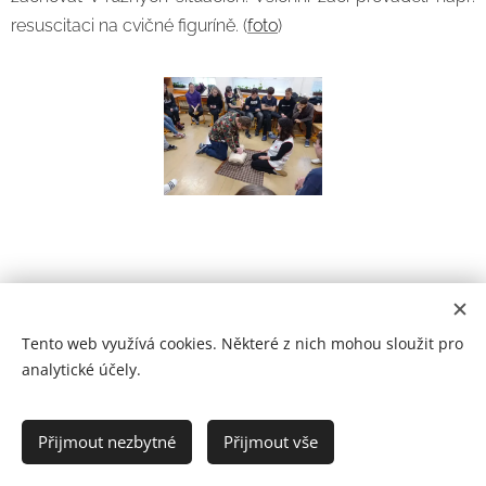
resuscitaci na cvičné figuríně. (
foto
)
Tento web využívá cookies. Některé z nich mohou sloužit pro
analytické účely.
Prohlášení o přístupnosti
Přijmout nezbytné
Přijmout vše
2021
Cookies