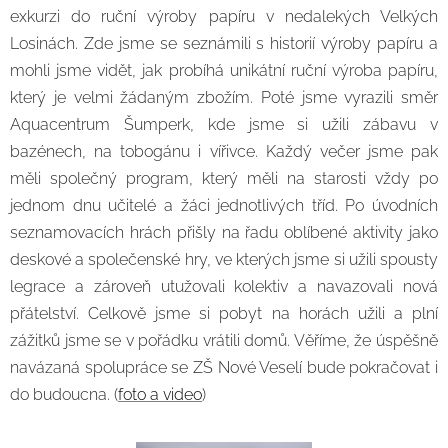
exkurzi do ruční výroby papíru v nedalekých Velkých
Losinách. Zde jsme se seznámili s historií výroby papíru a
mohli jsme vidět, jak probíhá unikátní ruční výroba papíru,
který je velmi žádaným zbožím. Poté jsme vyrazili směr
Aquacentrum Šumperk, kde jsme si užili zábavu v
bazénech, na tobogánu i vířivce. Každý večer jsme pak
měli společný program, který měli na starosti vždy po
jednom dnu učitelé a žáci jednotlivých tříd. Po úvodních
seznamovacích hrách přišly na řadu oblíbené aktivity jako
deskové a společenské hry, ve kterých jsme si užili spousty
legrace a zároveň utužovali kolektiv a navazovali nová
přátelství. Celkově jsme si pobyt na horách užili a plní
zážitků jsme se v pořádku vrátili domů. Věříme, že úspěšně
navázaná spolupráce se ZŠ Nové Veselí bude pokračovat i
do budoucna. (
foto a video
)