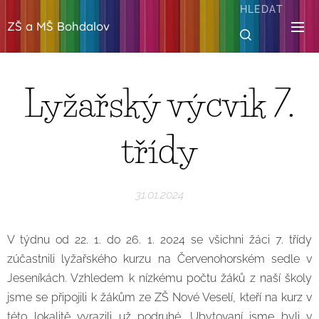
HLEDAT
ZŠ a MŠ Bohdalov
Lyžařský výcvik 7.
třídy
31.01.2024
V týdnu od 22. 1. do 26. 1. 2024 se všichni žáci 7. třídy
zúčastnili lyžařského kurzu na Červenohorském sedle v
Jeseníkách. Vzhledem k nízkému počtu žáků z naší školy
jsme se připojili k žákům ze ZŠ Nové Veselí, kteří na kurz v
této lokalitě vyrazili už podruhé. Ubytovaní jsme byli v