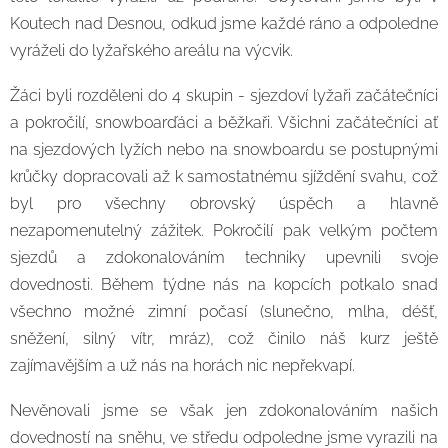
Koutech nad Desnou, odkud jsme každé ráno a odpoledne
vyráželi do lyžařského areálu na výcvik.
Žáci byli rozděleni do 4 skupin - sjezdoví lyžaři začátečníci
a pokročilí, snowboarďáci a běžkaři. Všichni začátečníci ať
na sjezdových lyžích nebo na snowboardu se postupnými
krůčky dopracovali až k samostatnému sjíždění svahu, což
byl pro všechny obrovský úspěch a hlavně
nezapomenutelný zážitek. Pokročilí pak velkým počtem
sjezdů a zdokonalováním techniky upevnili svoje
dovednosti. Během týdne nás na kopcích potkalo snad
všechno možné zimní počasí (slunečno, mlha, déšť,
sněžení, silný vítr, mráz), což činilo náš kurz ještě
zajímavějším a už nás na horách nic nepřekvapí.
Nevěnovali jsme se však jen zdokonalováním našich
dovedností na sněhu, ve středu odpoledne jsme vyrazili na