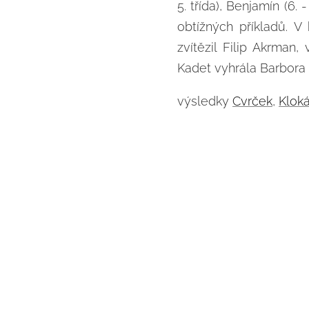
5. třída), Benjamín (6. 
obtížných příkladů. V
zvítězil Filip Akrman
Kadet vyhrála Barbora
výsledky
Cvrček
,
Klok