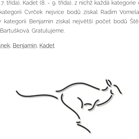
- 7. třída), Kadet (8. - 9. třída), z nichž každá katego
 kategorii Cvrček nejvíce bodů získal Radim Vomela
, v kategorii Benjamin získal největší počet bodů Št
 Bartušková. Gratulujeme.
ánek
,
Benjamin
,
Kadet