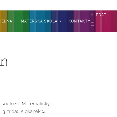
HLEDAT
ÍDELNA
MATEŘSKÁ ŠKOLA
KONTAKTY
an
ní soutěže Matematický
3. třída), Klokánek (4. -