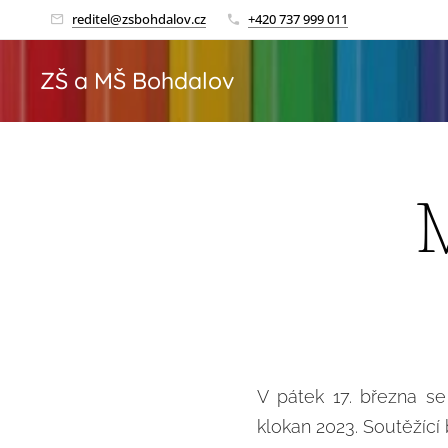
reditel@zsbohdalov.cz
+420 737 999 011
ZŠ a MŠ Bohdalov
M
V pátek 17. března se
klokan 2023. Soutěžící b