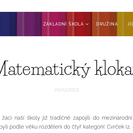
ZÁKLADNÍ ŠKOLA
DRUŽINA
J
atematický klok
24.03.2023
 žáci naší školy již tradičně zapojili do mezinárod
yli podle věku rozděleni do čtyř kategorií: Cvrček (2. - 