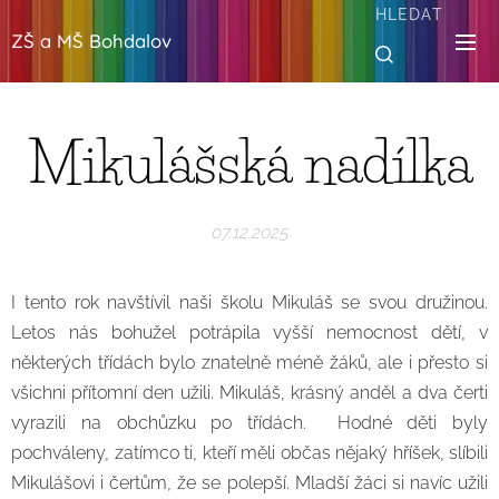
HLEDAT
ZŠ a MŠ Bohdalov
Mikulášská nadílka
07.12.2025
I tento rok navštívil naši školu Mikuláš se svou družinou.
Letos nás bohužel potrápila vyšší nemocnost dětí, v
některých třídách bylo znatelně méně žáků, ale i přesto si
všichni přítomní den užili. Mikuláš, krásný anděl a dva čerti
vyrazili na obchůzku po třídách. Hodné děti byly
pochváleny, zatímco ti, kteří měli občas nějaký hříšek, slíbili
Mikulášovi i čertům, že se polepší. Mladší žáci si navíc užili