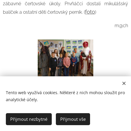
zábavné čertovské úkoly. Prvňáčci dostali mikulášský
foto
balíček a ostatní děti čertovský perník. (
)
m@ch
Tento web využívá cookies. Některé z nich mohou sloužit pro
analytické účely.
Prohlášení o přístupnosti
Přijmout nezbytné
Přijmout vše
2021
Cookies