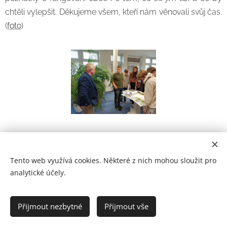
chtěli vylepšit. Děkujeme všem, kteří nám věnovali svůj čas.
(
foto
)
Tento web využívá cookies. Některé z nich mohou sloužit pro
analytické účely.
Prohlášení o přístupnosti
Přijmout nezbytné
Přijmout vše
2021
Cookies