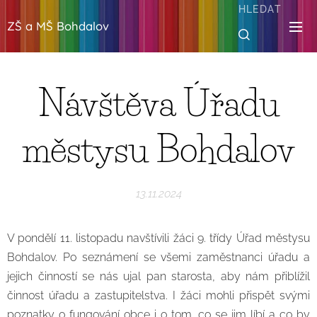
HLEDAT
ZŠ a MŠ Bohdalov
Návštěva Úřadu
městysu Bohdalov
13.11.2024
V pondělí 11. listopadu navštívili žáci 9. třídy Úřad městysu
Bohdalov. Po seznámení se všemi zaměstnanci úřadu a
jejich činností se nás ujal pan starosta, aby nám přiblížil
činnost úřadu a zastupitelstva. I žáci mohli přispět svými
poznatky o fungování obce i o tom, co se jim líbí a co by