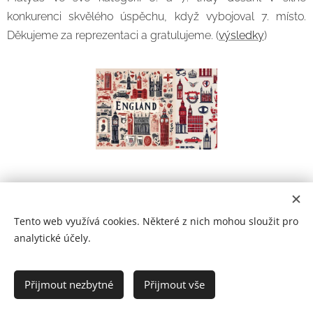
konkurenci skvělého úspěchu, když vybojoval 7. místo.
Děkujeme za reprezentaci a gratulujeme. (
výsledky
)
Tento web využívá cookies. Některé z nich mohou sloužit pro
analytické účely.
Prohlášení o přístupnosti
Přijmout nezbytné
Přijmout vše
2021
Cookies