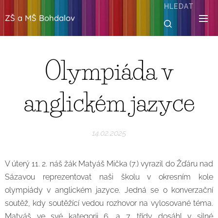
HLEDAT
ZŠ a MŠ Bohdalov
Olympiáda v
anglickém jazyce
14.02.2025
V úterý 11. 2. náš žák Matyáš Mička (7.) vyrazil do Žďáru nad
Sázavou reprezentovat naši školu v okresním kole
olympiády v anglickém jazyce. Jedná se o konverzační
soutěž, kdy soutěžící vedou rozhovor na vylosované téma.
Matyáš ve své kategorii 6. a 7. třídy dosáhl v silné