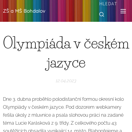
HLEDAT
ZŠ a MŠ Bohdalov
Olympiáda v českém
jazyce
12.04.2023
Dne 3. dubna proběhlo polodistanční formou okresní kolo
Olympiády v českém jazyce. Pod dozorem webkamery
řešila úkoly z mluvnice a psala slohovou práci na zadané
téma Lucie Karásková z 9. třídy. Z celkového počtu 43
soutěžících obsadila vynikající 14. místo. Blahopřejeme a