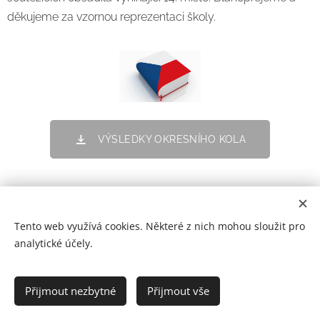
děkujeme za vzornou reprezentaci školy.
VÝSLEDKY OKRESNÍHO KOLA
Tento web využívá cookies. Některé z nich mohou sloužit pro
analytické účely.
Prohlášení o přístupnosti
Přijmout nezbytné
Přijmout vše
2021
Cookies