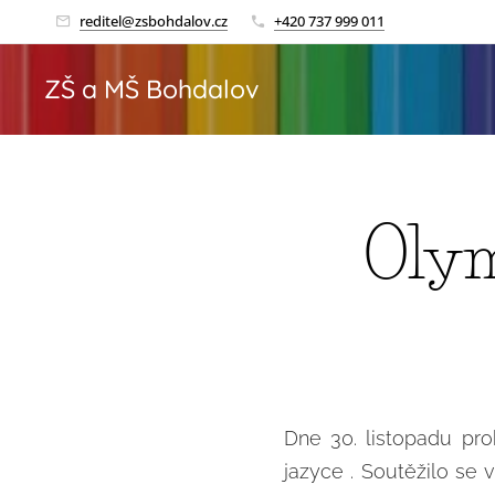
reditel@zsbohdalov.cz
+420 737 999 011
ZŠ a MŠ Bohdalov
Olym
Dne 30. listopadu pro
jazyce . Soutěžilo se 