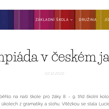
ZÁKLADNÍ ŠKOLA
DRUŽINA
J
piáda v českém j
02.12.2022
běhlo na naší škole pro žáky 8. - 9. tříd školní k
v úkolech z gramatiky a slohu. Vítězkou se stala Lucie