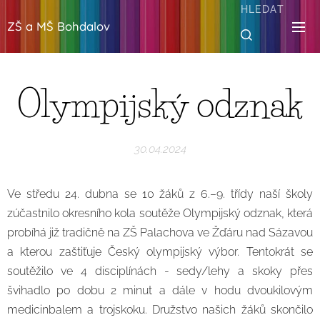
HLEDAT
ZŠ a MŠ Bohdalov
Olympijský odznak
30.04.2024
Ve středu 24. dubna se 10 žáků z 6.–9. třídy naší školy
zúčastnilo okresního kola soutěže Olympijský odznak, která
probíhá již tradičně na ZŠ Palachova ve Žďáru nad Sázavou
a kterou zaštiťuje Český olympijský výbor. Tentokrát se
soutěžilo ve 4 disciplínách - sedy/lehy a skoky přes
švihadlo po dobu 2 minut a dále v hodu dvoukilovým
medicinbalem a trojskoku. Družstvo našich žáků skončilo