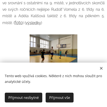
ve srovnání s ostatními na 9. místě, v jednotlivcích skončili
ve svých ročnících nejlépe Rudolf Vomela z 6. třídy na 6.
místě a Adéla Kališová taktéž z 6. třídy na pěkném 5.
foto
místě. (
) (
výsledky
)
Tento web využívá cookies. Některé z nich mohou sloužit pro
analytické účely.
Prohlášení o přístupnosti
Přijmout nezbytné
Přijmout vše
2021
Cookies