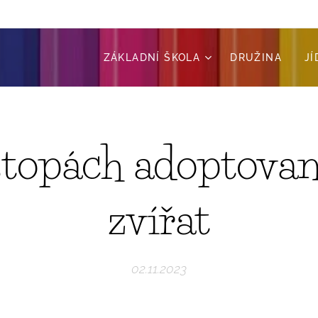
ZÁKLADNÍ ŠKOLA
DRUŽINA
J
stopách adoptova
zvířat
02.11.2023