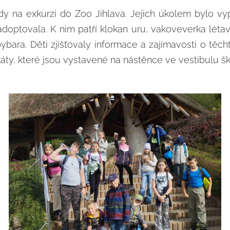
třídy na exkurzi do Zoo Jihlava. Jejich úkolem bylo v
 adoptovala. K nim patří klokan uru, vakoveverka lét
bara. Děti zjišťovaly informace a zajímavosti o těch
áty, které jsou vystavené na nástěnce ve vestibulu ško