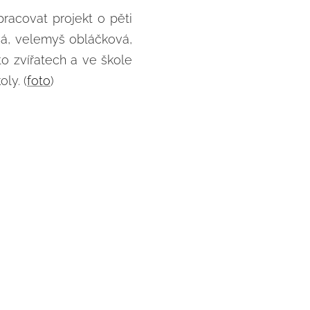
ypracovat projekt o pěti
avá, velemyš obláčková,
to zvířatech a ve škole
ly. (
foto
)