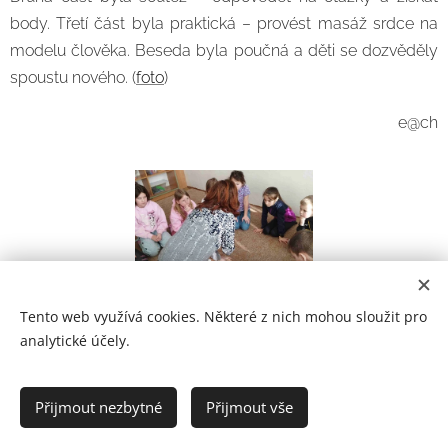
body. Třetí část byla praktická – provést masáž srdce na
modelu člověka. Beseda byla poučná a děti se dozvěděly
spoustu nového. (
foto
)
e@ch
Tento web využívá cookies. Některé z nich mohou sloužit pro
analytické účely.
Prohlášení o přístupnosti
Přijmout nezbytné
Přijmout vše
2021
Cookies