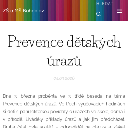
HLEDAT
ZŠ a MŠ Bohdalov
Prevence dětských
úrazů
04.03.2026
Dne 3. března proběhla ve 3. třídě beseda na téma
Prevence dětských úrazů. Ve třech vyučovacích hodinách
si děti s paní lektorkou povídaly o úrazech ve škole, doma i
v přírodě. Uváděly příklady úrazů a jak jim předcházet.
Druhá část byla soutěž – odpovědět na otázky a získat