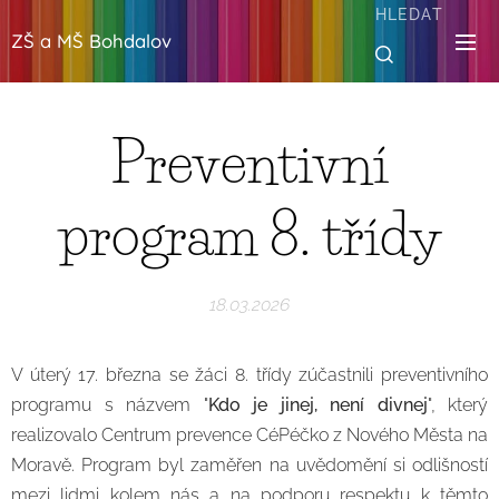
HLEDAT
ZŠ a MŠ Bohdalov
Preventivní
program 8. třídy
18.03.2026
V úterý 17. března se žáci 8. třídy zúčastnili preventivního
programu s názvem "
Kdo je jinej, není divnej
", který
realizovalo Centrum prevence CéPéčko z Nového Města na
Moravě. Program byl zaměřen na uvědomění si odlišností
mezi lidmi kolem nás a na podporu respektu k těmto