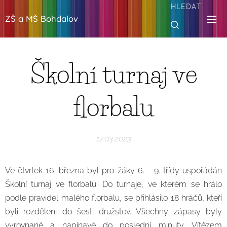
HLEDAT
ZŠ a MŠ Bohdalov
Školní turnaj ve
florbalu
17.03.2023
Ve čtvrtek 16. března byl pro žáky 6. - 9. třídy uspořádán
Školní turnaj ve florbalu. Do turnaje, ve kterém se hrálo
podle pravidel malého florbalu, se přihlásilo 18 hráčů, kteří
byli rozděleni do šesti družstev. Všechny zápasy byly
vyrovnané a napínavé do poslední minuty. Vítězem