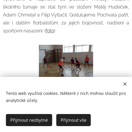
školního turnaje se stal tým ve složení Matěj Hudeček,
Adam Chmelař a Filip Vytlačil. Gratulujeme. Pochvala patří,
ale i dalším florbalistům za jejich bojovnost, nadšení a
sportovní nasazení. (
foto
)
Tento web využívá cookies. Některé z nich mohou sloužit pro
analytické účely.
Prohlášení o přístupnosti
Přijmout nezbytné
Přijmout vše
2021
Cookies