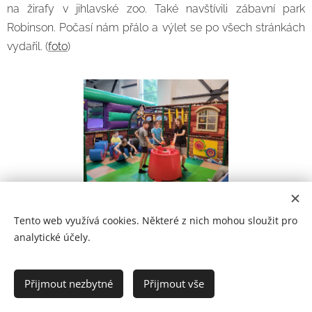
na žirafy v jihlavské zoo. Také navštívili zábavní park
Robinson. Počasí nám přálo a výlet se po všech stránkách
vydařil. (
foto
)
Tento web využívá cookies. Některé z nich mohou sloužit pro
analytické účely.
Prohlášení o přístupnosti
Přijmout nezbytné
Přijmout vše
2021
Cookies