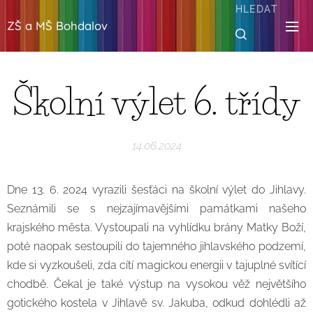
HLEDAT
ZŠ a MŠ Bohdalov
Školní výlet 6. třídy
14.06.2024
Dne 13. 6. 2024 vyrazili šesťáci na školní výlet do Jihlavy.
Seznámili se s nejzajímavějšími památkami našeho
krajského města. Vystoupali na vyhlídku brány Matky Boží,
poté naopak sestoupili do tajemného jihlavského podzemí,
kde si vyzkoušeli, zda cítí magickou energii v tajuplné svítící
chodbě. Čekal je také výstup na vysokou věž největšího
gotického kostela v Jihlavě sv. Jakuba, odkud dohlédli až