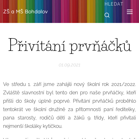
HLEDAT
ZŠ a MŠ Bohdalov
Přivítání prvňáčků
01.09.2021
Ve středu 1. září jsme zahájili nový školní rok 2021/2022.
Zvláště slavnostní byl tento den pro naše prvňáčky, kteří
přišli do školy úplně poprvé. Přivítání prvňáčků proběhlo
tentokrát ve školní družině za přítomnosti paní ředitelky,
pana starosty, rodičů dětí a žáků 9. třídy, kteří přivítali
nejmenší školáky kytičkou.