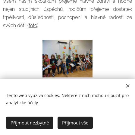
Všem našim školákům přejeme hlavně zdraví a hodně
nejen studijních úspěchů, rodičům přejeme dostatek
trpělivosti, důslednosti, pochopení a hlavně radosti ze
svých dětí. (
foto
)
Tento web využívá cookies. Některé z nich mohou sloužit pro
analytické účely.
Prohlášení o přístupnosti
Přijmout nezbytné
Přijmout vše
2021
Cookies