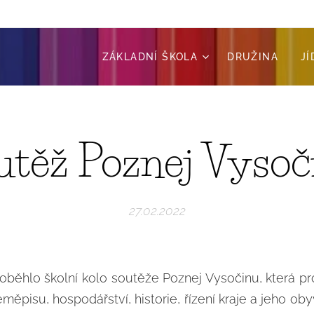
ZÁKLADNÍ ŠKOLA
DRUŽINA
J
utěž Poznej Vysoč
27.02.2022
roběhlo školní kolo soutěže Poznej Vysočinu, která pr
eměpisu, hospodářství, historie, řízení kraje a jeho ob