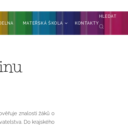
HLEDAT
ÍDELNA
MATEŘSKÁ ŠKOLA
KONTAKTY
inu
ověřuje znalosti žáků o
yvatelstva. Do krajského