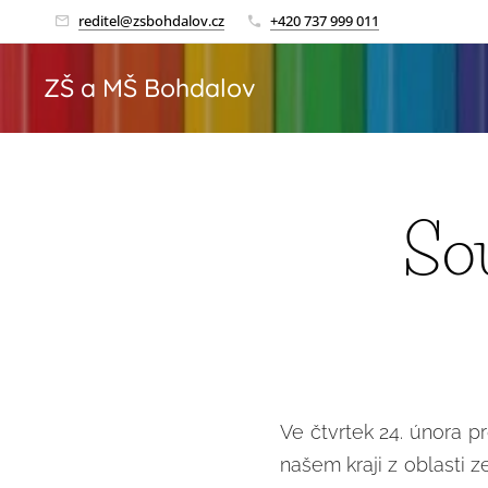
reditel@zsbohdalov.cz
+420 737 999 011
ZŠ a MŠ Bohdalov
So
Ve čtvrtek 24. února p
našem kraji z oblasti z