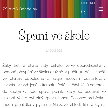
HLEDAT
ZŠ a MŠ Bohdalov
Spaní ve škole
11.06.2022
Žáky třetí a čtvrté třídy čekalo velké dobrodružství v
podobě přespání ve školní družině. V počtu 16 dětí se sešli
ve čtvrtek odpoledne a svoje nocování odstartovaly
utkáním ve vybíjené a florbalu. Poté se část žáků odebrala
do kuchyňky, kde upekli perník, který se podával ke
snídani. Večer byl plný zpěvu, tance. Dokonce proběhla i
módní přehlídka v pyžamu. Na závěr zhlédli film a šly na