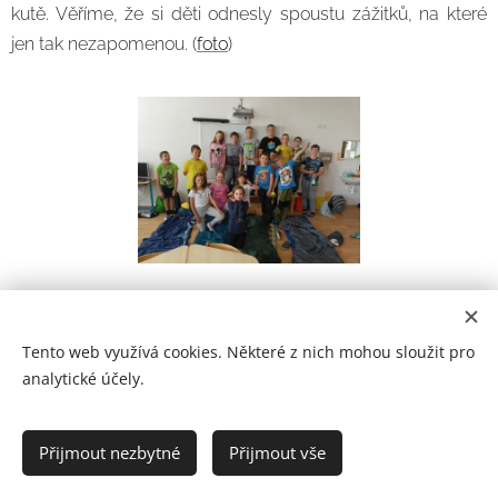
kutě. Věříme, že si děti odnesly spoustu zážitků, na které
jen tak nezapomenou. (
foto
)
Tento web využívá cookies. Některé z nich mohou sloužit pro
analytické účely.
Prohlášení o přístupnosti
Přijmout nezbytné
Přijmout vše
2021
Cookies