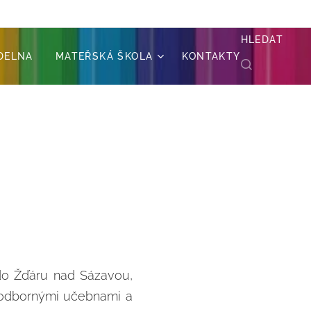
HLEDAT
ÍDELNA
MATEŘSKÁ ŠKOLA
KONTAKTY
u do Žďáru nad Sázavou,
y odbornými učebnami a