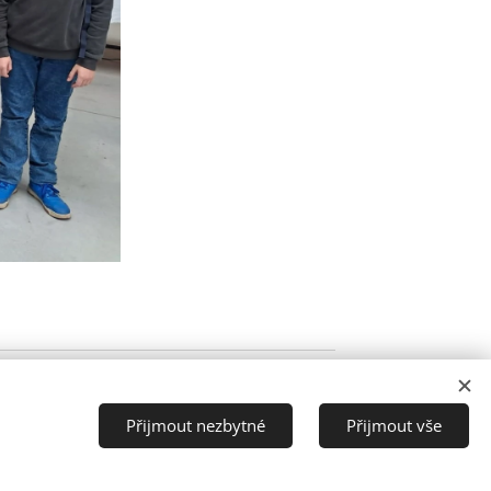
Přijmout nezbytné
Přijmout vše