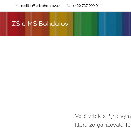
reditel@zsbohdalov.cz
+420 737 999 011
ZŠ a MŠ Bohdalov
Ve čtvrtek 2. října vy
která zorganizovala T