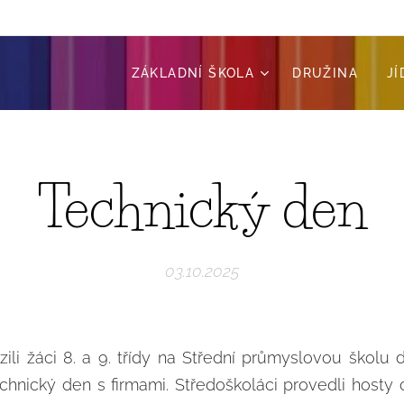
ZÁKLADNÍ ŠKOLA
DRUŽINA
J
Technický den
03.10.2025
razili žáci 8. a 9. třídy na Střední průmyslovou škol
echnický den s firmami. Středoškoláci provedli host