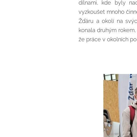
dílnami, kde byly na
vyzkoušet mnoho činno
Žďáru a okolí na svýc
konala druhým rokem, m
že práce v okolních po