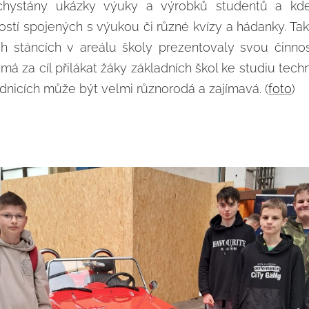
chystány ukázky výuky a výrobků studentů a kde
stí spojených s výukou či různé kvízy a hádanky. Tak
h stáncích v areálu školy prezentovaly svou činnos
á za cíl přilákat žáky základních škol ke studiu tech
dnicích může být velmi různorodá a zajímavá. (
foto
)