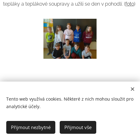
tepláky a teplákové soupravy a užili se den v pohodlí. (
foto
)
Tento web využívá cookies. Některé z nich mohou sloužit pro
analytické účely.
Prohlášení o přístupnosti
Přijmout nezbytné
Přijmout vše
2021
Cookies