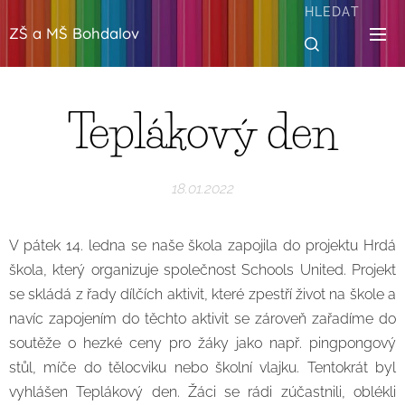
HLEDAT
ZŠ a MŠ Bohdalov
Teplákový den
18.01.2022
V pátek 14. ledna se naše škola zapojila do projektu Hrdá
škola, který organizuje společnost Schools United. Projekt
se skládá z řady dílčích aktivit, které zpestří život na škole a
navíc zapojením do těchto aktivit se zároveň zařadíme do
soutěže o hezké ceny pro žáky jako např. pingpongový
stůl, míče do tělocviku nebo školní vlajku. Tentokrát byl
vyhlášen Teplákový den. Žáci se rádi zúčastnili, oblékli