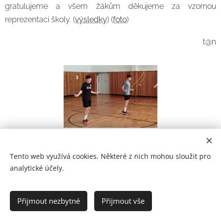
gratulujeme a všem žákům děkujeme za vzornou
reprezentaci školy. (
výsledky
) (
foto
)
t@n
Tento web využívá cookies. Některé z nich mohou sloužit pro
analytické účely.
Prohlášení o přístupnosti
Přijmout nezbytné
Přijmout vše
2021
Cookies