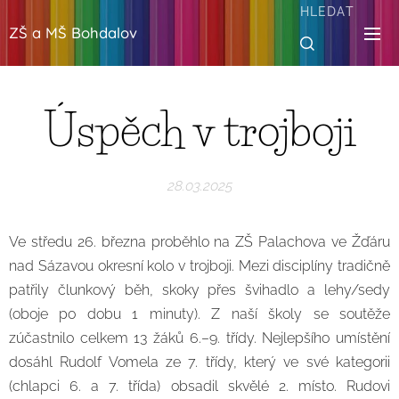
HLEDAT
ZŠ a MŠ Bohdalov
Úspěch v trojboji
28.03.2025
Ve středu 26. března proběhlo na ZŠ Palachova ve Žďáru
nad Sázavou okresní kolo v trojboji. Mezi disciplíny tradičně
patřily člunkový běh, skoky přes švihadlo a lehy/sedy
(oboje po dobu 1 minuty). Z naší školy se soutěže
zúčastnilo celkem 13 žáků 6.–9. třídy. Nejlepšího umístění
dosáhl Rudolf Vomela ze 7. třídy, který ve své kategorii
(chlapci 6. a 7. třída) obsadil skvělé 2. místo. Rudovi