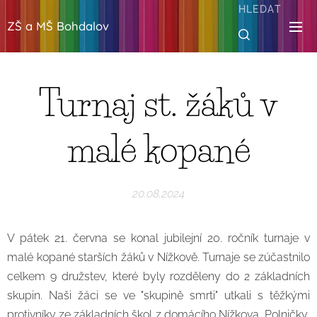
HLEDAT
ZŠ a MŠ Bohdalov
Turnaj st. žáků v
malé kopané
20.08.2024
V pátek 21. června se konal jubilejní 20. ročník turnaje v
malé kopané starších žáků v Nížkově. Turnaje se zúčastnilo
celkem 9 družstev, které byly rozděleny do 2 základních
skupin. Naši žáci se ve "skupině smrti" utkali s těžkými
protivníky ze základních škol z domácího Nížkova, Polničky,