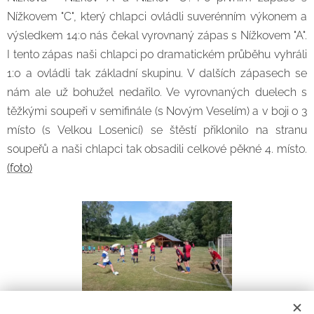
Nížkovem "C", který chlapci ovládli suverénním výkonem a
výsledkem 14:0 nás čekal vyrovnaný zápas s Nížkovem "A".
I tento zápas naši chlapci po dramatickém průběhu vyhráli
1:0 a ovládli tak základní skupinu. V dalších zápasech se
nám ale už bohužel nedařilo. Ve vyrovnaných duelech s
těžkými soupeři v semifinále (s Novým Veselím) a v boji o 3
místo (s Velkou Losenicí) se štěstí přiklonilo na stranu
soupeřů a naši chlapci tak obsadili celkové pěkné 4. místo.
(foto)