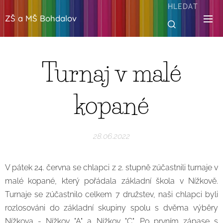
HLEDAT
ZŠ a MŠ Bohdalov
Turnaj v malé
kopané
28.06.2022
V pátek 24. června se chlapci z 2. stupně zúčastnili turnaje v
malé kopané, který pořádala základní škola v Nížkově.
Turnaje se zúčastnilo celkem 7 družstev, naši chlapci byli
rozlosováni do základní skupiny spolu s dvěma výběry
Nížkova - Nížkov "A" a Nížkov "C". Po prvním zápase s