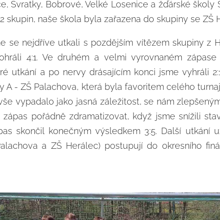
ce, Svratky, Bobrové, Velké Losenice a žďárské škol
 2 skupin, naše škola byla zařazena do skupiny se ZŠ 
e se nejdříve utkali s pozdějším vítězem skupiny z H
rohráli 4:1. Ve druhém a velmi vyrovnaném zápase 
é utkání a po nervy drásajícím konci jsme vyhráli 2:
ny A - ZŠ Palachova, která byla favoritem celého turna
:4 vše vypadalo jako jasná záležitost, se nám zlepše
 zápas pořádně zdramatizovat, když jsme snížili sta
as skončil konečným výsledkem 3:5. Další utkání u
alachova a ZŠ Herálec) postupují do okresního finá