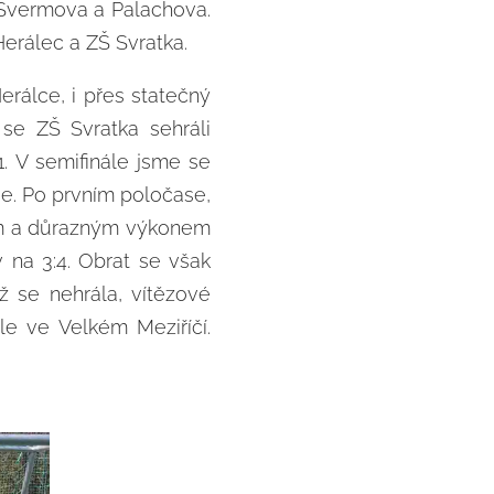
y Švermova a Palachova.
Herálec a ZŠ Svratka.
erálce, i přes statečný
se ZŠ Svratka sehráli
1. V semifinále jsme se
je. Po prvním poločase,
ným a důrazným výkonem
v na 3:4. Obrat se však
ž se nehrála, vítězové
le ve Velkém Meziříčí.