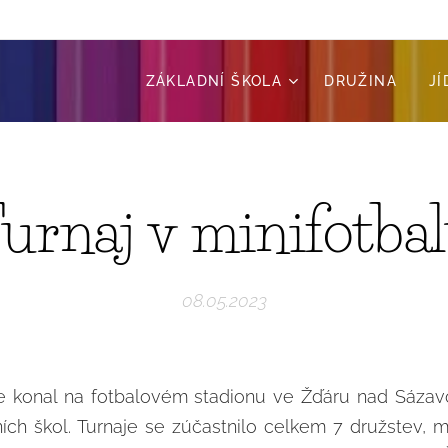
ZÁKLADNÍ ŠKOLA
DRUŽINA
J
urnaj v minifotba
08.05.2023
se konal na fotbalovém stadionu ve Žďáru nad Sázavo
ních škol. Turnaje se zúčastnilo celkem 7 družstev,