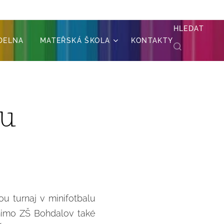
HLEDAT
ÍDELNA
MATEŘSKÁ ŠKOLA
KONTAKTY
lu
u turnaj v minifotbalu
 mimo ZŠ Bohdalov také