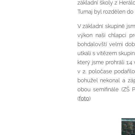
základní školy z Herál
Turnaj byl rozdělen do
V základní skupině jsm
výkon naši chlapci p
bohdalovští velmi dobr
utkali s vítězem skupi
který jsme prohráli 1
v 2. poločase podařilo
bohužel nekonal a záp
obou semifinále (ZŠ P
(
foto
)