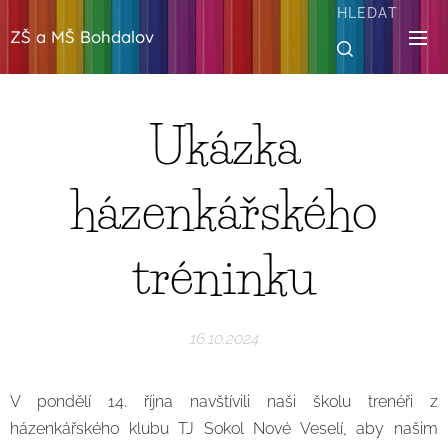
HLEDAT
ZŠ a MŠ Bohdalov
Ukázka
házenkářského
tréninku
16.10.2024
V pondělí 14. října navštívili naši školu trenéři z
házenkářského klubu TJ Sokol Nové Veselí, aby našim