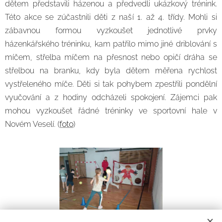
dětem představili házenou a předvedli ukázkový trénink.
Této akce se zúčastnili děti z naší 1. až 4. třídy. Mohli si
zábavnou formou vyzkoušet jednotlivé prvky
házenkářského tréninku, kam patřilo mimo jiné driblování s
míčem, střelba míčem na přesnost nebo opičí dráha se
střelbou na branku, kdy byla dětem měřena rychlost
vystřeleného míče. Děti si tak pohybem zpestřili pondělní
vyučování a z hodiny odcházeli spokojení. Zájemci pak
mohou vyzkoušet řádné tréninky ve sportovní hale v
Novém Veselí. (
foto
)