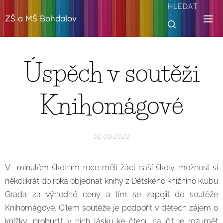
HLEDAT
ZŠ a MŠ Bohdalov
Úspěch v soutěži
Knihomágové
02.09.2022
V minulém školním roce měli žáci naší školy možnost si
několikrát do roka objednat knihy z Dětského knižního klubu
Grada za výhodné ceny a tím se zapojit do soutěže
Knihomágové. Cílem soutěže je podpořit v dětech zájem o
knížky, probudit v nich lásku ke čtení, naučit je rozumět