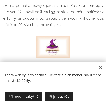
textu a pomáhat rozvíjet jejich fantazii. Za aktivní přístup v
této soutěži získali naši žáci 33. místo a odměnu balíček 12
knih. Ty si budou moci zapůjčit ve školní knihovně, což
určitě potěší všechny milovníky knih.
Tento web využívá cookies. Některé z nich mohou sloužit pro
analytické účely.
Prohlášení o přístupnosti
Přijmout nezbytné
Přijmout vše
2021
Cookies