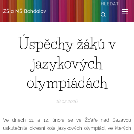
HLEDAT
ZŠ a MŠ Bohdalov
Úspěchy žáků v
jazykových
olympiádách
18.02.2026
Ve dnech 11. a 12. února se ve Žďáře nad Sázavou
uskutečnila okresní kola jazykových olympiád, ve kterých