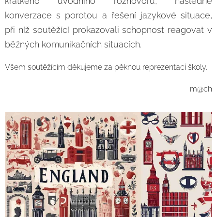
krátkého úvodního rozhovoru, následné
konverzace s porotou a řešení jazykové situace,
při níž soutěžící prokazovali schopnost reagovat v
běžných komunikačních situacích.
Všem soutěžícím děkujeme za pěknou reprezentaci školy.
m@ch