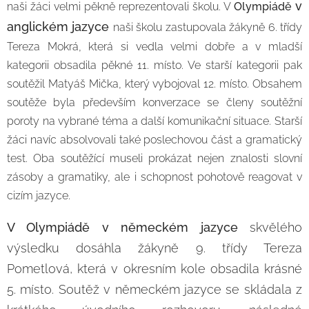
v
naši žáci velmi pěkně reprezentovali školu. V
Olympiádě
anglickém jazyce
naši školu zastupovala žákyně 6. třídy
Tereza Mokrá, která si vedla velmi dobře a v mladší
kategorii obsadila pěkné 11. místo. Ve starší kategorii pak
soutěžil Matyáš Mička, který vybojoval 12. místo. Obsahem
soutěže byla především konverzace se členy soutěžní
poroty na vybrané téma a další komunikační situace. Starší
žáci navíc absolvovali také poslechovou část a gramatický
test. Oba soutěžící museli prokázat nejen znalosti slovní
zásoby a gramatiky, ale i schopnost pohotově reagovat v
cizím jazyce.
V Olympiádě v německém jazyce
s
kvělého
výsledku dosáhla žákyně 9. třídy Tereza
Pometlová, která v okresním kole obsadila krásné
5. místo. Soutěž v německém jazyce se skládala z