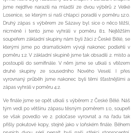
jsme nejdříve narazili na mladší ze dvou výběrů z Velké
Losenice, se kterým si naši chlapci poradili v poměru 12:0.
Druhý zápas s výběrem ze Sázavy byl sice o něco těžší,
nicméně i tento jsme vyhráli v poměru 8:1. Nejtěžším
soupeřem základní skupiny nám byli žáci z České Bělé, se
kterými jsme po dramatickém vývoji nakonec podlehli v
poměru 1:2. V základní skupině jsme tak obsadili 2. místo a
postoupili do semifinále. V něm jsme se utkali s vítězem
druhé skupiny ze sousedního Nového Veselí. I přes
vyrovnaný průběh jsme nakonec byli těmi šťastnějšími a
zápas vyhráli v poměru 4:2.
Ve finále jsme se opět utkali s výběrem z České Bělé. Náš
tým vedl po většinu zápasu těsným poměrem 1:0, soupeři
se však povedlo ve 2. poločase vyrovnat a na řadu tak
přišly pokutové kopy, stejně jako v loňském finále. Během
prvních dvou sérií penalt byli naši střelci stoprocentní,