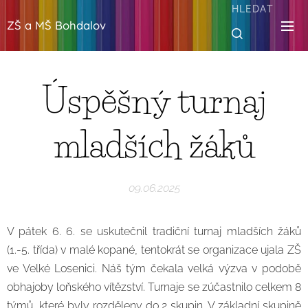
HLEDAT
ZŠ a MŠ Bohdalov
Úspěšný turnaj
mladších žáků
09.06.2025
V pátek 6. 6. se uskutečnil tradiční turnaj mladších žáků
(1.-5. třída) v malé kopané, tentokrát se organizace ujala ZŠ
ve Velké Losenici. Náš tým čekala velká výzva v podobě
obhajoby loňského vítězství. Turnaje se zúčastnilo celkem 8
týmů, které byly rozděleny do 2 skupin. V základní skupině