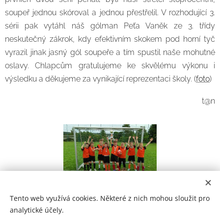
soupeř jednou skóroval a jednou přestřelil. V rozhodující 3.
sérii pak vytáhl náš gólman Peťa Vaněk ze 3. třídy
neskutečný zákrok, kdy efektivním skokem pod horní tyč
vyrazil jinak jasný gól soupeře a tím spustil naše mohutné
oslavy. Chlapcům gratulujeme ke skvělému výkonu i
výsledku a děkujeme za vynikající reprezentaci školy. (
foto
)
t@n
Tento web využívá cookies. Některé z nich mohou sloužit pro
analytické účely.