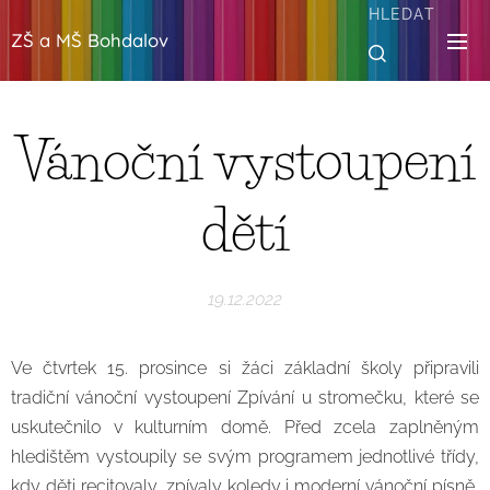
HLEDAT
ZŠ a MŠ Bohdalov
Vánoční vystoupení
dětí
19.12.2022
Ve čtvrtek 15. prosince si žáci základní školy připravili
tradiční vánoční vystoupení Zpívání u stromečku, které se
uskutečnilo v kulturním domě. Před zcela zaplněným
hledištěm vystoupily se svým programem jednotlivé třídy,
kdy děti recitovaly, zpívaly koledy i moderní vánoční písně,