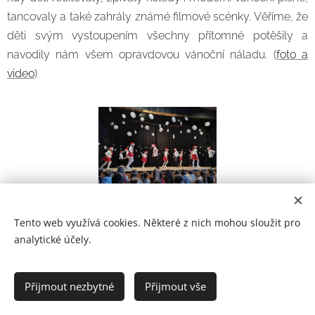
tancovaly a také zahrály známé filmové scénky. Věříme, že
děti svým vystoupením všechny přítomné potěšily a
navodily nám všem opravdovou vánoční náladu. (
foto a
video
)
Tento web využívá cookies. Některé z nich mohou sloužit pro
analytické účely.
Prohlášení o přístupnosti
Přijmout nezbytné
Přijmout vše
2021
Cookies