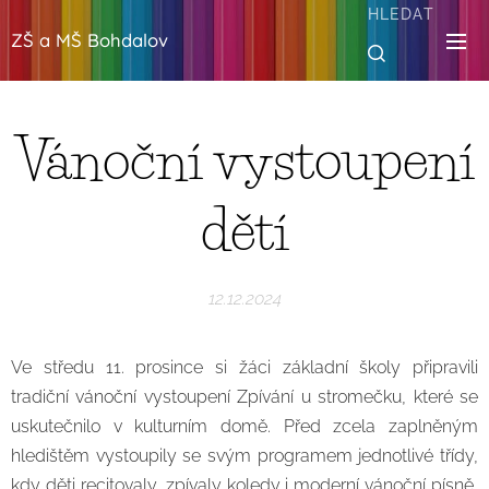
HLEDAT
ZŠ a MŠ Bohdalov
Vánoční vystoupení
dětí
12.12.2024
Ve středu 11. prosince si žáci základní školy připravili
tradiční vánoční vystoupení Zpívání u stromečku, které se
uskutečnilo v kulturním domě. Před zcela zaplněným
hledištěm vystoupily se svým programem jednotlivé třídy,
kdy děti recitovaly, zpívaly koledy i moderní vánoční písně,